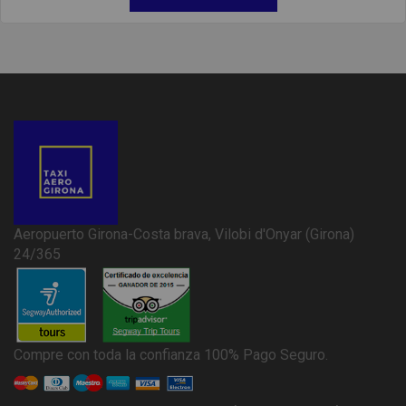
Aeropuerto Girona-Costa brava, Vilobi d'Onyar (Girona)
24/365
Compre con toda la confianza 100% Pago Seguro.