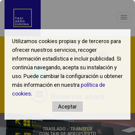
Togg
navig
Utilizamos cookies propias y de terceros para
Horario Atención: 09:00 - 18:00
ofrecer nuestros servicios, recoger
(Emergencias 24h)
información estadística e incluir publicidad. Si
continúa navegando, acepta su instalación y
Te atendemos por WhatsApp
646 039 355
uso. Puede cambiar la configuración u obtener
más información en nuestra
política de
Reserva desde la web
cookies
.
Reservar ahora
TRASLADO - TRANSFER
CON TAXI DE AEROPUERTO