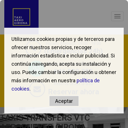
Togg
navig
Utilizamos cookies propias y de terceros para
Horario Atención: 09:00 - 18:00
ofrecer nuestros servicios, recoger
(Emergencias 24h)
información estadística e incluir publicidad. Si
continúa navegando, acepta su instalación y
Te atendemos por WhatsApp
646 039 355
uso. Puede cambiar la configuración u obtener
más información en nuestra
política de
Reserva desde la web
cookies
.
Reservar ahora
TAXIS TRANSFERS VTC
AEROPUERTO GIRONA