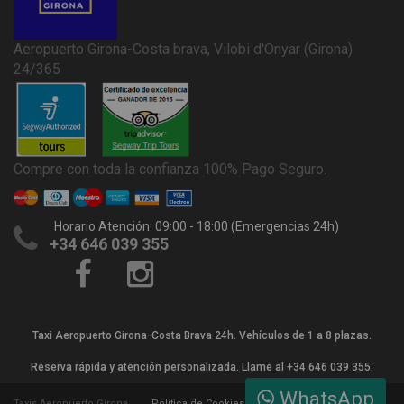
Aeropuerto Girona-Costa brava, Vilobi d'Onyar (Girona)
24/365
Compre con toda la confianza 100% Pago Seguro.
Horario Atención: 09:00 - 18:00 (Emergencias 24h)
+34 646 039 355
Taxi Aeropuerto Girona-Costa Brava 24h. Vehículos de 1 a 8 plazas.
Reserva rápida y atención personalizada. Llame al +34 646 039 355.
WhatsApp
Taxis Aeropuerto Girona
Política de Cookies
Términos y Condiciones