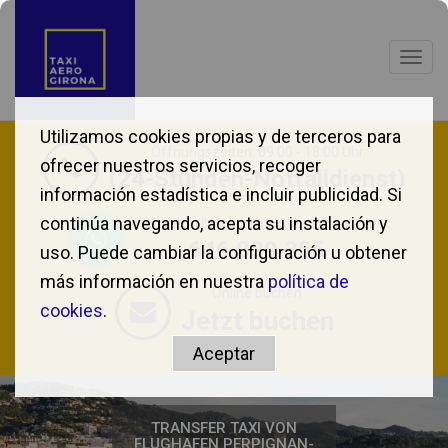
Togg
navig
Utilizamos cookies propias y de terceros para
Öffnungszeiten: 09:00 - 18:00 Uhr
ofrecer nuestros servicios, recoger
(24-Stunden-Notfalldienst)
información estadística e incluir publicidad. Si
continúa navegando, acepta su instalación y
Wir helfen Ihnen gerne über WhatsApp.
646 039 355
uso. Puede cambiar la configuración u obtener
más información en nuestra
política de
Online buchen
cookies
.
Jetzt buchen
TRANSFER TAXI VON
FLUGHAFEN PERPIGNAN-