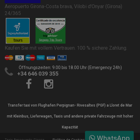
Aeropuerto Girona-Costa brava, Vilobi d'Onyar (Girona)
24/365
Kaufen Sie mit vollem Vertrauen. 100 % sichere Zahlung.
Öffnungszeiten: 9.00 bis 18.00 Uhr (Emergency 24h)
+34 646 039 355
Transfer taxi von Flughafen Perpignan- Rivesaltes (PGF) a Lloret de Mar
mit Kleinbus, Lieferwagen, Taxis und andere private Fahrzeuge mit hoher
Kapazität
WhatsApp
Taxis Aeropuerto Girona
Política de Cookies
Términos y Condiciones