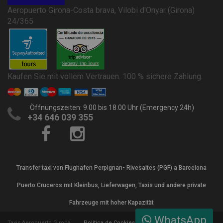
Aeropuerto Girona-Costa brava, Vilobi d'Onyar (Girona)
24/365
Kaufen Sie mit vollem Vertrauen. 100 % sichere Zahlung.
Öffnungszeiten: 9.00 bis 18.00 Uhr (Emergency 24h)
+34 646 039 355
Transfer taxi von Flughafen Perpignan- Rivesaltes (PGF) a Barcelona
Puerto Cruceros mit Kleinbus, Lieferwagen, Taxis und andere private
Fahrzeuge mit hoher Kapazität
WhatsApp
Taxis Aeropuerto Girona
Política de Cookies
Términos y Condiciones