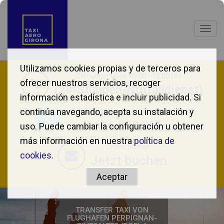
Togg
navig
Utilizamos cookies propias y de terceros para
Öffnungszeiten: 09:00 - 18:00 Uhr
ofrecer nuestros servicios, recoger
(24-Stunden-Notfalldienst)
información estadística e incluir publicidad. Si
continúa navegando, acepta su instalación y
Wir helfen Ihnen gerne über WhatsApp.
646 039 355
uso. Puede cambiar la configuración u obtener
más información en nuestra
política de
Online buchen
cookies
.
Jetzt buchen
TRANSFER TAXI VON
FLUGHAFEN PERPIGNAN-