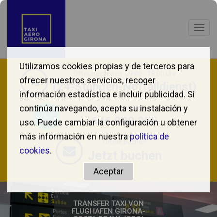
Togg
navig
Utilizamos cookies propias y de terceros para
Öffnungszeiten: 09:00 - 18:00 Uhr
ofrecer nuestros servicios, recoger
(24-Stunden-Notfalldienst)
información estadística e incluir publicidad. Si
continúa navegando, acepta su instalación y
Wir helfen Ihnen gerne über WhatsApp.
646 039 355
uso. Puede cambiar la configuración u obtener
más información en nuestra
política de
Online buchen
cookies
.
Jetzt buchen
TRANSFER TAXI VON
FLUGHAFEN GIRONA-