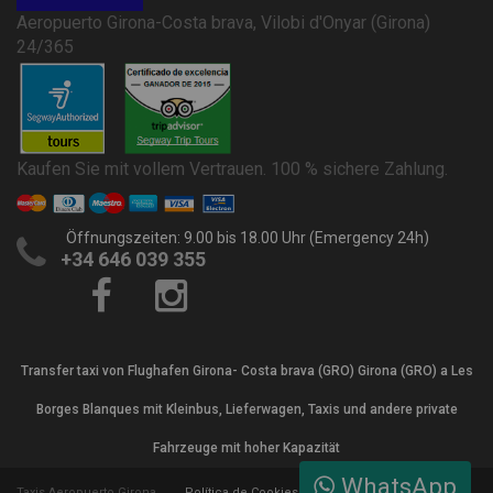
Aeropuerto Girona-Costa brava, Vilobi d'Onyar (Girona)
24/365
Kaufen Sie mit vollem Vertrauen. 100 % sichere Zahlung.
Öffnungszeiten: 9.00 bis 18.00 Uhr (Emergency 24h)
+34 646 039 355
Transfer taxi von Flughafen Girona- Costa brava (GRO) Girona (GRO) a Les
Borges Blanques mit Kleinbus, Lieferwagen, Taxis und andere private
Fahrzeuge mit hoher Kapazität
WhatsApp
Taxis Aeropuerto Girona
Política de Cookies
Términos y Condiciones