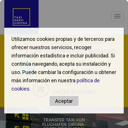
Togg
navig
Utilizamos cookies propias y de terceros para
Öffnungszeiten: 09:00 - 18:00 Uhr
ofrecer nuestros servicios, recoger
(24-Stunden-Notfalldienst)
información estadística e incluir publicidad. Si
continúa navegando, acepta su instalación y
Wir helfen Ihnen gerne über WhatsApp.
646 039 355
uso. Puede cambiar la configuración u obtener
más información en nuestra
política de
Online buchen
cookies
.
Jetzt buchen
TRANSFER TAXI VON
FLUGHAFEN GIRONA-