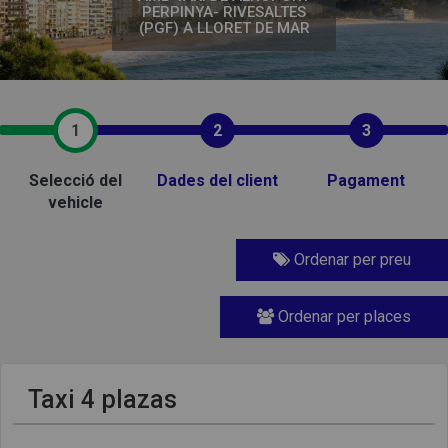
PERPINYA- RIVESALTES
(PGF) A LLORET DE MAR
1
2
3
Selecció del
Dades del client
Pagament
vehicle
Ordenar per preu
Ordenar per places
Taxi 4 plazas