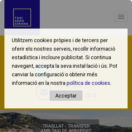
Togg
navig
Utilitzem cookies pròpies i de tercers per
Horari Atenció: 09:00 – 18:00
oferir els nostres serveis, recollir informació
(Emergències 24h)
estadística i incloure publicitat. Si continua
navegant, accepta la seva instal·lació i ús. Pot
T'atenem per WhatsApp
646 039 355
canviar la configuració o obtenir més
informació en la nostra
política de cookies
.
Reserva des de la web
Reserva ara
TRASLLAT - TRANSFER
AMB TAXI DE AEROPORT