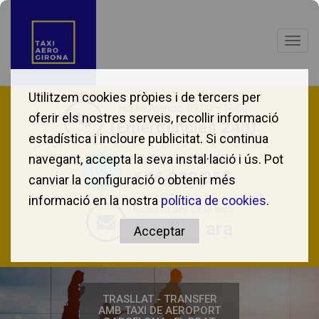
Togg
navig
Utilitzem cookies pròpies i de tercers per
Horari Atenció: 09:00 – 18:00
oferir els nostres serveis, recollir informació
(Emergències 24h)
estadística i incloure publicitat. Si continua
navegant, accepta la seva instal·lació i ús. Pot
T'atenem per WhatsApp
646 039 355
canviar la configuració o obtenir més
informació en la nostra
política de cookies
.
Reserva des de la web
Reserva ara
TRASLLAT - TRANSFER
AMB TAXI DE AEROPORT