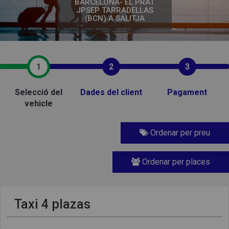
BARCELONA- EL PRAT
JPSEP TARRADELLAS
(BCN) A SALITJA
1
2
3
Selecció del
Dades del client
Pagament
vehicle
Ordenar per preu
Ordenar per places
Taxi 4 plazas